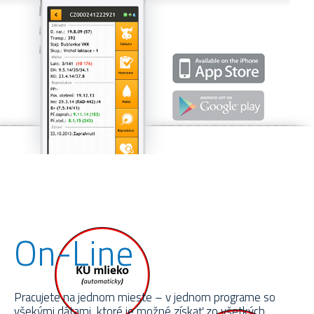
On-Line
Pracujete na jednom mieste – v jednom programe so
všekými dátami, ktoré je možné získať zo všetkých