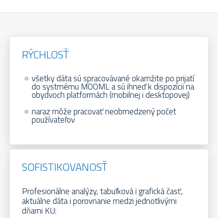
RÝCHLOSŤ
všetky dáta sú spracovávané okamžite po prijatí
do systmému MOOML a sú ihneď k dispozícii na
obydvoch platformách (mobilnej i desktopovej)
naraz môže pracovať neobmedzený počet
používateľov
SOFISTIKOVANOSŤ
Profesionálne analýzy, tabuľková i grafická časť,
aktuálne dáta i porovnanie medzi jednotlivými
dňami KU: