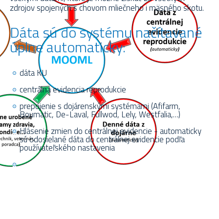
zdrojov spojených s chovom mliečneho i mäsného skotu.
Dáta sú do systému načítavané
úplne automaticky:
dáta KU
centrálna evidencia reprodukcie
prepojenie s dojárenskými systémami (Afifarm,
Boumatic, De-Laval, Fullwod, Lely, Westfalia,…)
Hlásenie zmien do centrálnej evidencie - automaticky
sú odosielané dáta do centrálnej evidencie podľa
používateľského nastavenia